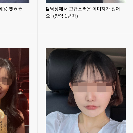
기에용 헷ㅎㅎ
남상에서 고급스러운 이미지가 됐어
요! (양악 1년차)