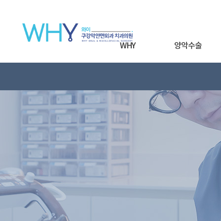
WHY
양악수술