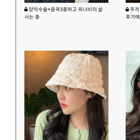
양악수술+윤곽3종하고 워너비의 삶
주걱턱
사는 중
후기에