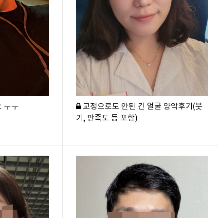
 ㅜㅜ
교정으로도 안된 긴 얼굴 양악후기(붓
기, 만족도 등 포함)