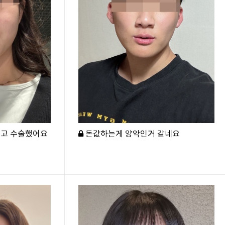
되고 수술했어요
돈값하는게 양악인거 같네요