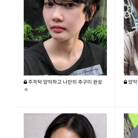
주걱턱 양악하고 나만의 추구미 완성
양악
ㅎ