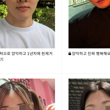
내 얼굴에 대한
물음표 [?]
와이에서
마침표
를 찍다.
[.]
턱으로 양악하고 1년차에 핀제거
양악하고 진짜 행복해요
기