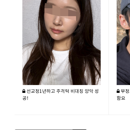
선교정1년하고 주걱턱 비대칭 양악 성
부정
공!
함요