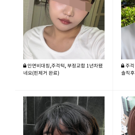
안면비대칭,주걱턱, 부정교합 1년차됐
주걱
네요(핀제거 완료)
솔직후