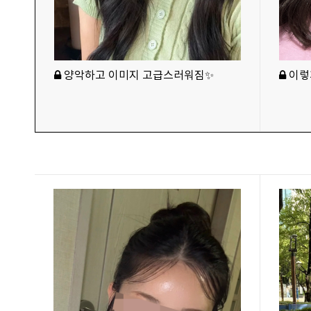
양악하고 이미지 고급스러워짐✨
이렇게