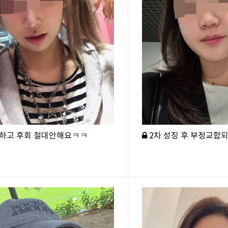
하고 후회 절대안해요ㅋㅋ
2차 성징 후 부정교합