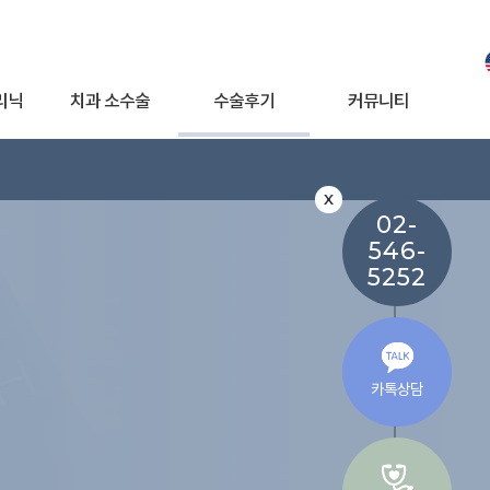
리닉
치과 소수술
수술후기
커뮤니티
X
02-
546-
5252
카톡상담