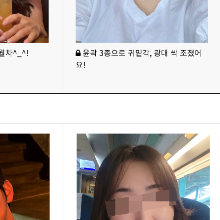
차^_^!
윤곽 3종으로 귀밑각, 광대 싹 조졌어
요!