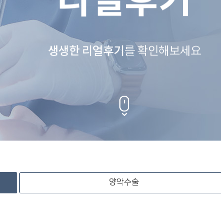
리얼후기
생생한 리얼후기
를 확인해보세요
양악수술