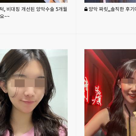
, 비대칭 개선된 양악수술 5개월
양악 짜릿,,솔직한 후
요~~