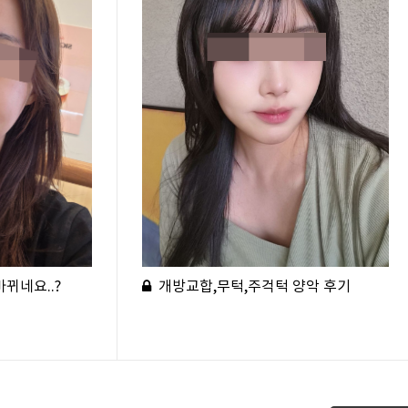
뀌네요..?
개방교합,무턱,주걱턱 양악 후기