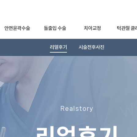
안면윤곽수술
돌출입 수술
치아교정
턱관절 클
리얼후기
시술전후사진
Realstory