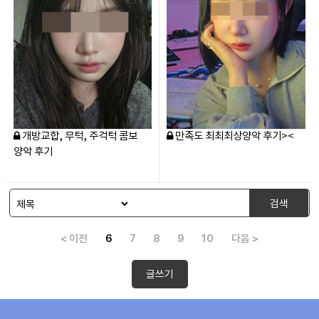
개방교합, 무턱, 주걱턱 콤보
만족도 최최최상양악 후기><
양악 후기
검색
< 이전
6
7
8
9
10
다음 >
글쓰기