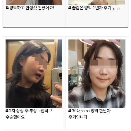
양악하고 인생샷 건졌어요!
꿈같은 양악 1년차 후기 ㅠㅠ
2차 성징 후 부정교합되고
30대 ssro 양악 한달차
수술했어요
후기입니다