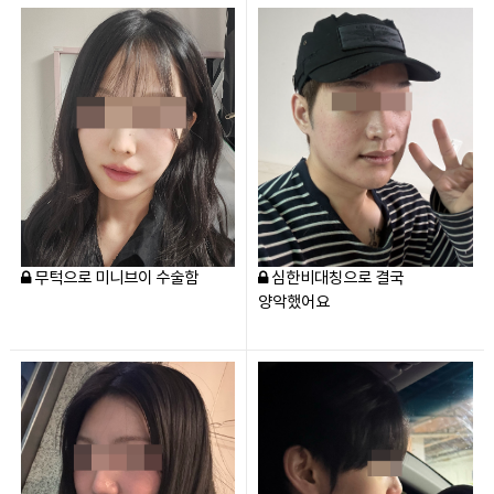
무턱으로 미니브이 수술함
심한비대칭으로 결국
양악했어요