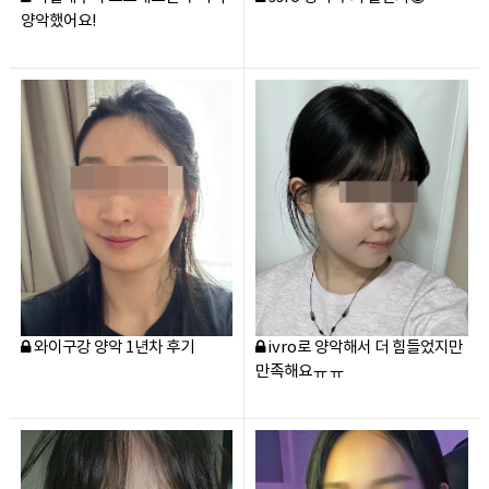
양악했어요!
와이구강 양악 1년차 후기
ivro로 양악해서 더 힘들었지만
만족해요ㅠㅠ