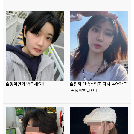
양악한거 봐주세요!!
진짜 만족스럽고 다시 돌아가도
또 양악할래요