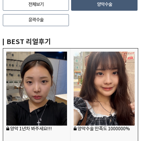
전체보기
양악수술
윤곽수술
BEST
리얼후기
양악 1년차 봐주세요!!!
양악수술 만족도 1000000%