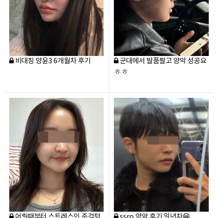
내 얼굴에 대한
물음표 [?]
와이에서
마침표
를 찍다.
[.]
비대칭 양윤3 6개월차 후기
군대에서 발품팔고 양악 성공요
ㅎㅎ
어릴때부터 스트레스인 주걱턱
ssro 양악 후기 일년차😁