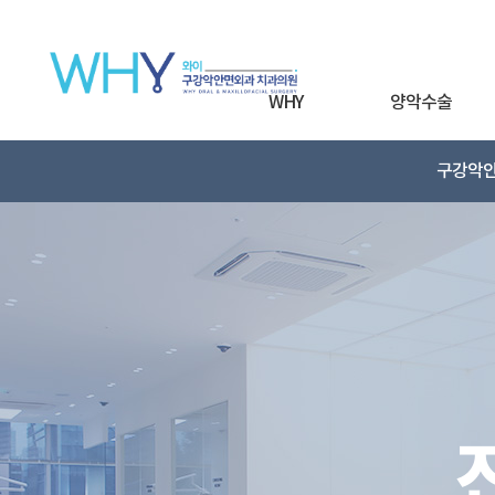
WHY
양악수술
구강악