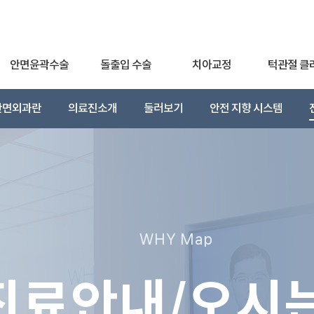
안면윤곽수술
돌출입 수술
치아교정
턱관절 클
안면외과란
의료진소개
둘러보기
안전 지향 시스템
WHY Map
진료안내/오시