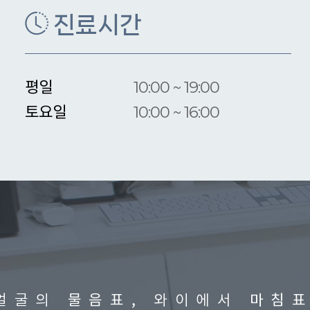
진료시간
10:00 ~ 19:00

평일

내 얼굴에 대한
물음표 [?]
와이에서
마침표
를 찍다.
[.]
10:00 ~ 16:00
토요일
물음표
마침
 얼굴의
, 와이에서