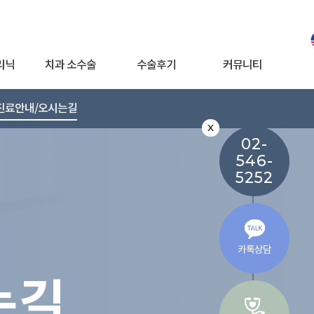
리닉
치과 소수술
수술후기
커뮤니티
진료안내/오시는길
X
02-
546-
5252
카톡상담
는길