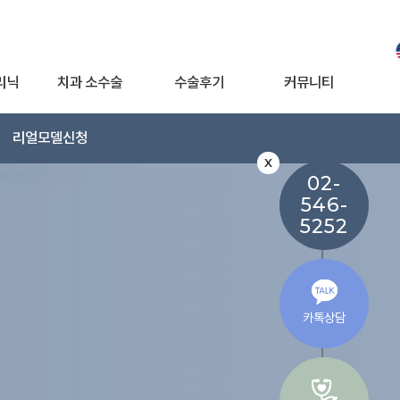
리닉
치과 소수술
수술후기
커뮤니티
리얼모델신청
X
02-
546-
5252
카톡상담