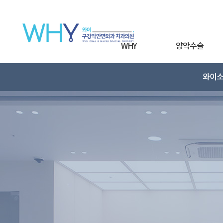
WHY
양악수술
와이