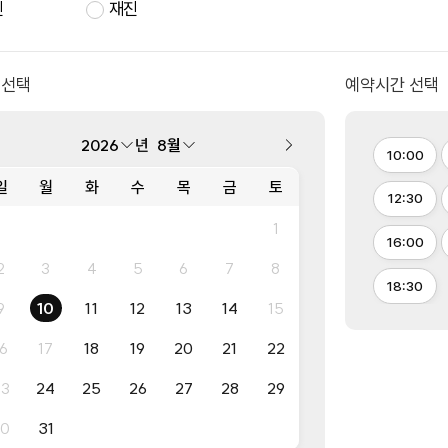
진
재진
내 얼굴에 대한
물음표 [?]
 선택
예약시간 선택
와이에서
마침표
를 찍다.
[.]
년
10:00
일
월
화
수
목
금
토
12:30
1
16:00
2
3
4
5
6
7
8
18:30
9
10
11
12
13
14
15
16
17
18
19
20
21
22
23
24
25
26
27
28
29
30
31