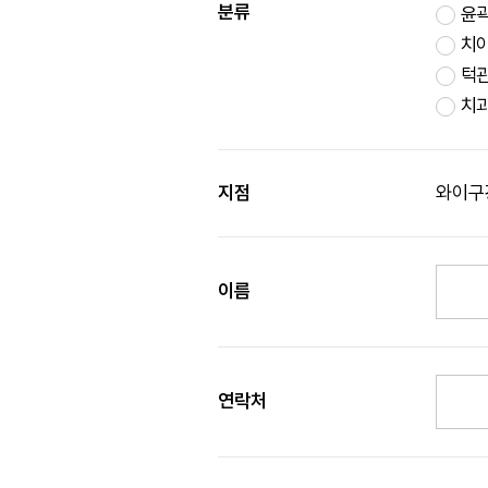
분류
윤
치
턱관
치과
지점
와이구
이름
연락처