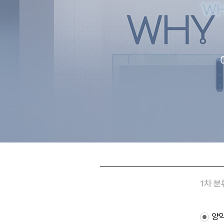
1차 분
양