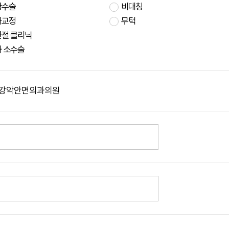
곽수술
비대칭
아교정
무턱
절 클리닉
 소수술
강악안면외과의원