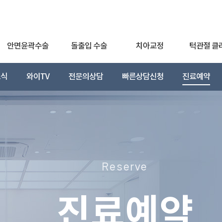
안면윤곽수술
돌출입 수술
치아교정
턱관절 클
소식
와이TV
전문의상담
빠른상담신청
진료예약
Reserve
진료예약