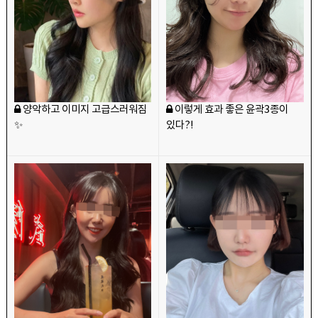
양악하고 이미지 고급스러워짐
이렇게 효과 좋은 윤곽3종이
✨
있다?!