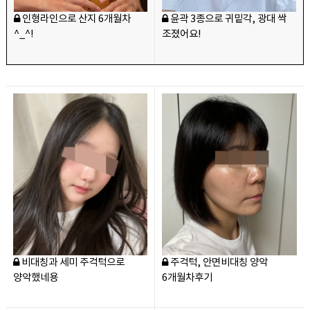
인형라인으로 산지 6개월차
윤곽 3종으로 귀밑각, 광대 싹
^_^!
조졌어요!
비대칭과 세미 주걱턱으로
주걱턱, 안면비대칭 양악
양악했네용
6개월차후기