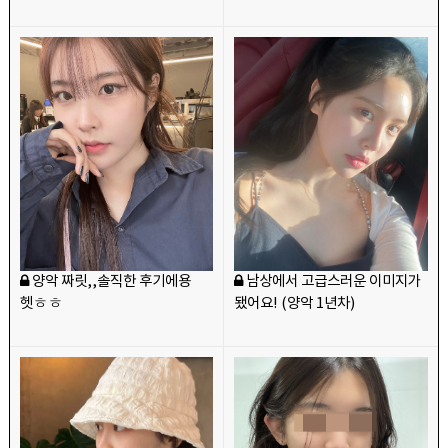
양악 짜릿,,솔직한 후기에용
남상에서 고급스러운 이미지가
헷ㅎㅎ
됐어요! (양악 1년차)