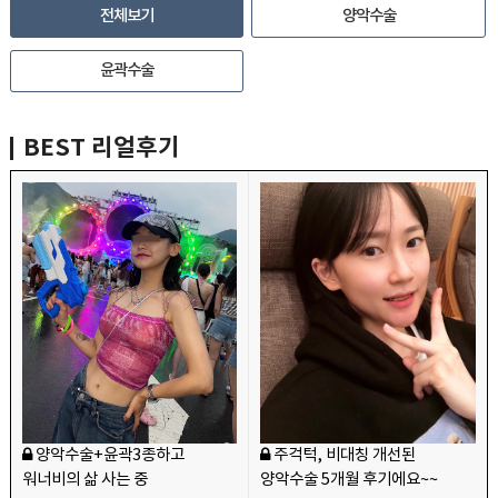
전체보기
양악수술
윤곽수술
BEST
리얼후기
양악수술+윤곽3종하고
주걱턱, 비대칭 개선된
워너비의 삶 사는 중
양악수술 5개월 후기에요~~