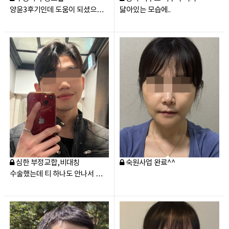
양윤3후기인데 도움이 되셨으면
닳아있는 모습에..
좋겠어요
심한 부정교합,비대칭
숙원사업 완료^^
수술했는데 티 하나도 안나서 정말
좋네요!!