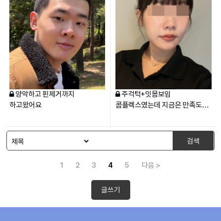
양악하고 핀제거까지
주걱턱+잇몸보임
하고왔어요
콤플렉스였는데 지금은 만족도
최상(솔직후기)
검색
1
2
3
4
5
다음 >
글쓰기