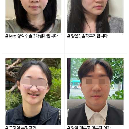
내 얼굴에 대한
물음표 [?]
와이에서
마침표
를 찍다.
[.]
ivro 양악수술 3개월차입니다
양윤3 솔직후기입니다.
구강악 부정교합
양악 미루고 미루다 이가