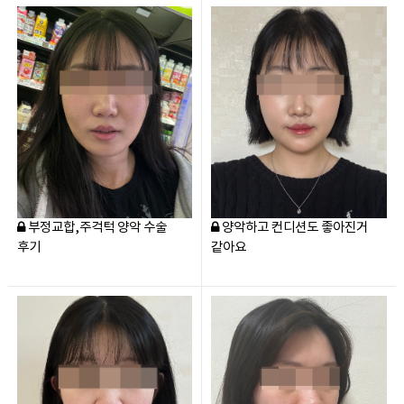
부정교합,주걱턱 양악 수술
양악하고 컨디션도 좋아진거
후기
같아요